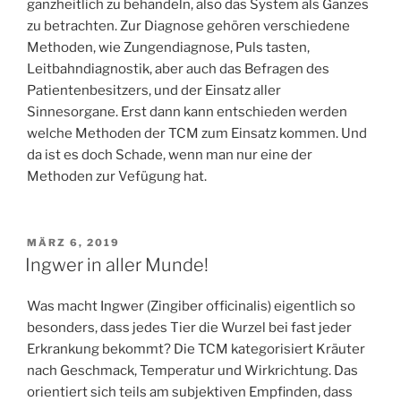
ganzheitlich zu behandeln, also das System als Ganzes
zu betrachten. Zur Diagnose gehören verschiedene
Methoden, wie Zungendiagnose, Puls tasten,
Leitbahndiagnostik, aber auch das Befragen des
Patientenbesitzers, und der Einsatz aller
Sinnesorgane. Erst dann kann entschieden werden
welche Methoden der TCM zum Einsatz kommen. Und
da ist es doch Schade, wenn man nur eine der
Methoden zur Vefügung hat.
VERÖFFENTLICHT
MÄRZ 6, 2019
AM
Ingwer in aller Munde!
Was macht Ingwer (Zingiber officinalis) eigentlich so
besonders, dass jedes Tier die Wurzel bei fast jeder
Erkrankung bekommt? Die TCM kategorisiert Kräuter
nach Geschmack, Temperatur und Wirkrichtung. Das
orientiert sich teils am subjektiven Empfinden, dass