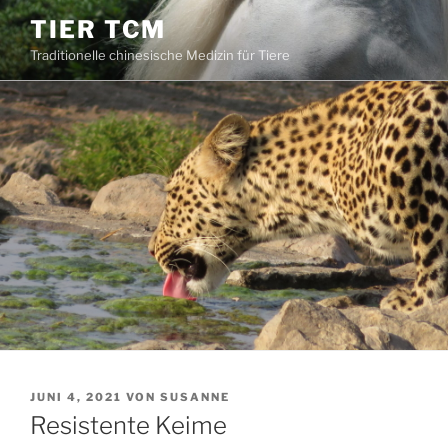
Zum
TIER TCM
Inhalt
Traditionelle chinesische Medizin für Tiere
springen
VERÖFFENTLICHT
JUNI 4, 2021
VON
SUSANNE
AM
Resistente Keime