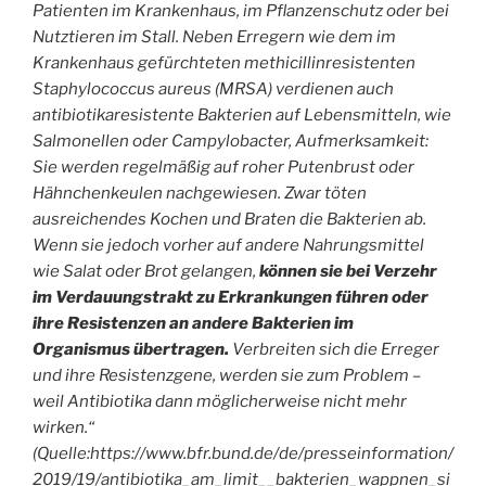
Patienten im Krankenhaus, im Pflanzenschutz oder bei
Nutztieren im Stall. Neben Erregern wie dem im
Krankenhaus gefürchteten methicillinresistenten
Staphylococcus aureus (MRSA) verdienen auch
antibiotikaresistente Bakterien auf Lebensmitteln, wie
Salmonellen oder Campylobacter, Aufmerksamkeit:
Sie werden regelmäßig auf roher Putenbrust oder
Hähnchenkeulen nachgewiesen. Zwar töten
ausreichendes Kochen und Braten die Bakterien ab.
Wenn sie jedoch vorher auf andere Nahrungsmittel
wie Salat oder Brot gelangen,
können sie bei Verzehr
im Verdauungstrakt zu Erkrankungen führen oder
ihre Resistenzen an andere Bakterien im
Organismus übertragen.
Verbreiten sich die Erreger
und ihre Resistenzgene, werden sie zum Problem –
weil Antibiotika dann möglicherweise nicht mehr
wirken.“
(Quelle:https://www.bfr.bund.de/de/presseinformation/
2019/19/antibiotika_am_limit__bakterien_wappnen_si