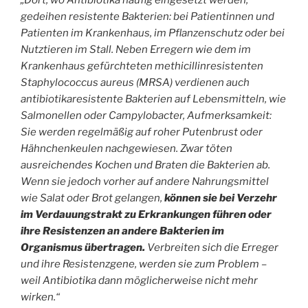
„Dort, wo Antibiotika häufig eingesetzt werden,
gedeihen resistente Bakterien: bei Patientinnen und
Patienten im Krankenhaus, im Pflanzenschutz oder bei
Nutztieren im Stall. Neben Erregern wie dem im
Krankenhaus gefürchteten methicillinresistenten
Staphylococcus aureus (MRSA) verdienen auch
antibiotikaresistente Bakterien auf Lebensmitteln, wie
Salmonellen oder Campylobacter, Aufmerksamkeit:
Sie werden regelmäßig auf roher Putenbrust oder
Hähnchenkeulen nachgewiesen. Zwar töten
ausreichendes Kochen und Braten die Bakterien ab.
Wenn sie jedoch vorher auf andere Nahrungsmittel
wie Salat oder Brot gelangen,
können sie bei Verzehr
im Verdauungstrakt zu Erkrankungen führen oder
ihre Resistenzen an andere Bakterien im
Organismus übertragen.
Verbreiten sich die Erreger
und ihre Resistenzgene, werden sie zum Problem –
weil Antibiotika dann möglicherweise nicht mehr
wirken.“