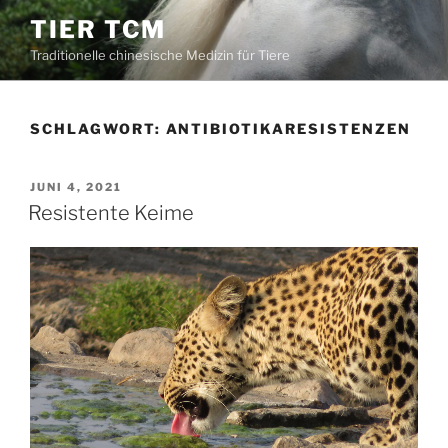
Zum
TIER TCM
Inhalt
Traditionelle chinesische Medizin für Tiere
springen
SCHLAGWORT:
ANTIBIOTIKARESISTENZEN
VERÖFFENTLICHT
JUNI 4, 2021
AM
Resistente Keime