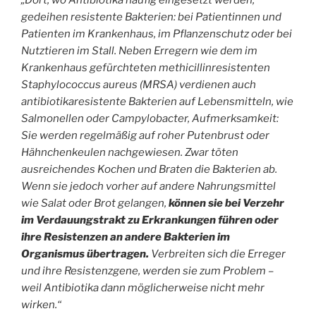
„Dort, wo Antibiotika häufig eingesetzt werden,
gedeihen resistente Bakterien: bei Patientinnen und
Patienten im Krankenhaus, im Pflanzenschutz oder bei
Nutztieren im Stall. Neben Erregern wie dem im
Krankenhaus gefürchteten methicillinresistenten
Staphylococcus aureus (MRSA) verdienen auch
antibiotikaresistente Bakterien auf Lebensmitteln, wie
Salmonellen oder Campylobacter, Aufmerksamkeit:
Sie werden regelmäßig auf roher Putenbrust oder
Hähnchenkeulen nachgewiesen. Zwar töten
ausreichendes Kochen und Braten die Bakterien ab.
Wenn sie jedoch vorher auf andere Nahrungsmittel
wie Salat oder Brot gelangen,
können sie bei Verzehr
im Verdauungstrakt zu Erkrankungen führen oder
ihre Resistenzen an andere Bakterien im
Organismus übertragen.
Verbreiten sich die Erreger
und ihre Resistenzgene, werden sie zum Problem –
weil Antibiotika dann möglicherweise nicht mehr
wirken.“