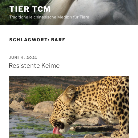
Zum
TIER TCM
Inhalt
Traditionelle chinesische Medizin für Tiere
springen
SCHLAGWORT:
BARF
VERÖFFENTLICHT
JUNI 4, 2021
AM
Resistente Keime