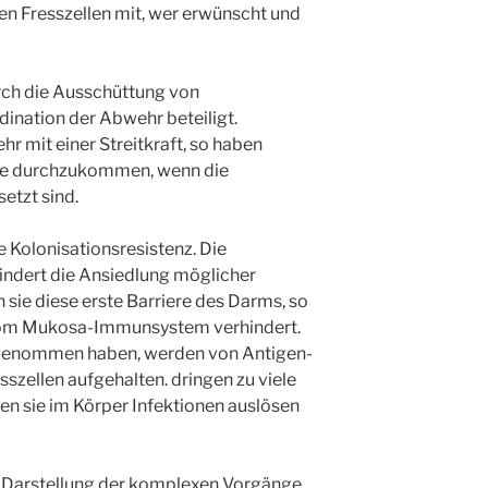
en Fresszellen mit, wer erwünscht und
rch die Ausschüttung von
ination der Abwehr beteiligt.
r mit einer Streitkraft, so haben
ce durchzukommen, wenn die
etzt sind.
ie Kolonisationsresistenz. Die
indert die Ansiedlung möglicher
sie diese erste Barriere des Darms, so
vom Mukosa-Immunsystem verhindert.
e genommen haben, werden von Antigen-
szellen aufgehalten. dringen zu viele
en sie im Körper Infektionen auslösen
te Darstellung der komplexen Vorgänge