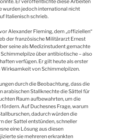
nnte. Er veröffentlichte diese Arbeiten
 wurden jedoch international nicht
 Italienisch schrieb.
 vor Alexander Fleming, dem „offiziellen“
ieb der französische Militärarzt Ernest
ber seine als Medizinstudent gemachte
chimmelpilze über antibiotische – also
ften verfügen. Er gilt heute als erster
n Wirksamkeit von Schimmelpilzen.
ungen durch die Beobachtung, dass die
n arabischen Stallknechte die Sättel für
feuchten Raum aufbewahrten, um die
 fördern. Auf Duchesnes Frage, warum
 Stallburschen, dadurch würden die
 der Sattel entstünden, schneller
esne eine Lösung aus diesen
jizierte sie mehreren erkrankten