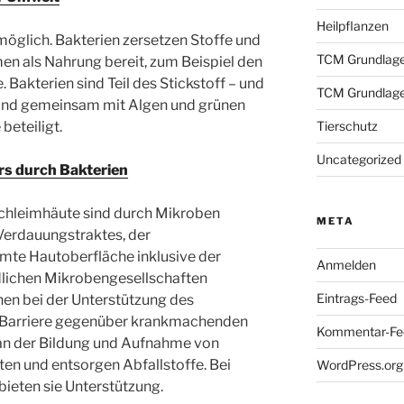
Heilpflanzen
möglich. Bakterien zersetzen Stoffe und
TCM Grundlag
en als Nahrung bereit, zum Beispiel den
 Bakterien sind Teil des Stickstoff – und
TCM Grundlag
 sind gemeinsam mit Algen und grünen
Tierschutz
beteiligt.
Uncategorized
rs durch Bakterien
Schleimhäute sind durch Mikroben
META
 Verdauungstraktes, der
mte Hautoberfläche inklusive der
Anmelden
lichen Mikrobengesellschaften
Eintrags-Feed
en bei der Unterstützung des
 Barriere gegenüber krankmachenden
Kommentar-Fe
d an der Bildung und Aufnahme von
ten und entsorgen Abfallstoffe. Bei
WordPress.org
ieten sie Unterstützung.