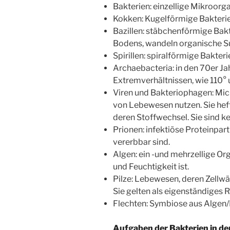
Bakterien: einzellige Mikroorg
Kokken: Kugelförmige Bakteri
Bazillen: stäbchenförmige Bakt
Bodens, wandeln organische S
Spirillen: spiralförmige Bakteri
Archaebacteria: in den 70er Ja
Extremverhältnissen, wie 110° 
Viren und Bakteriophagen: Micr
von Lebewesen nutzen. Sie heft
deren Stoffwechsel. Sie sind 
Prionen: infektiöse Proteinpart
vererbbar sind.
Algen: ein -und mehrzellige 
und Feuchtigkeit ist.
Pilze: Lebewesen, deren Zellwä
Sie gelten als eigenständiges 
Flechten: Symbiose aus Algen/B
Aufgaben der Bakterien in d