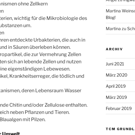
anismen ohne Zellkern
Martina Weins
en
Blog!
erien, wichtig für die Mikrobiologie des
ubstanzen um.
Martina
zu
Scho
en
hren entdeckte Urbakterien, die auch in
und in Säuren überleben können.
ARCHIV
opartikel, die zur Vermehrung Zellen
en sich an lebende Zellen und nutzen
Juni 2021
keine eigenständigen Lebewesen.
März 2020
ikel, Krankheitserreger, die tödlich und
April 2019
Organismen, deren Lebensraum Wasser
März 2019
nde Chitin und/oder Zellulose enthalten.
Februar 2019
Reich neben Pflanzen und Tieren.
laualgen mit Pilzen.
TCM GRUNDL
er Umwelt