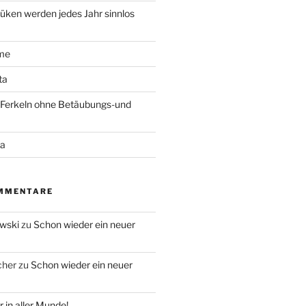
ken werden jedes Jahr sinnlos
ime
ta
 Ferkeln ohne Betäubungs-und
ra
MMENTARE
owski
zu
Schon wieder ein neuer
cher
zu
Schon wieder ein neuer
 in aller Munde!