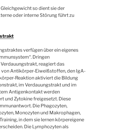
 Gleichgewicht so dient sie der
terne oder interne Störung führt zu
strakt
gstraktes verfügen über ein eigenes
Immunsystem“. Dringen
Verdauungstrakt, reagiert das
von Antikörper-Eiweißstoffen, den IgA-
örper-Reaktion aktiviert die Bildung
nstrakt, im Verdauungstrakt und im
tztem Antigenkontakt werden
rt und Zytokine freigesetzt. Diese
 Immunantwort. Die Phagozyten,
nulozyten, Monozyten und Makrophagen,
 Training, in dem sie lernen körpereigene
terscheiden. Die Lymphozyten als