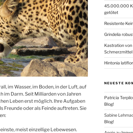
45.000.000 Kü
getötet
Resistente Ke
Grindelia robus
Kastration von
Schmerzmittel
Hintonia latiflo
NEUESTE KO
l, im Wasser, im Boden, in der Luft, auf
h im Darm. Seit Milliarden von Jahren
Patricia Terpil
chen Leben erst möglich. Ihre Aufgaben
Blog!
ls Freunde oder als Feinde auftreten. Sie
Sabine Lehma
en:
Blog!
inste, meist einzellige Lebewesen.
Angie
zu
Ingwer