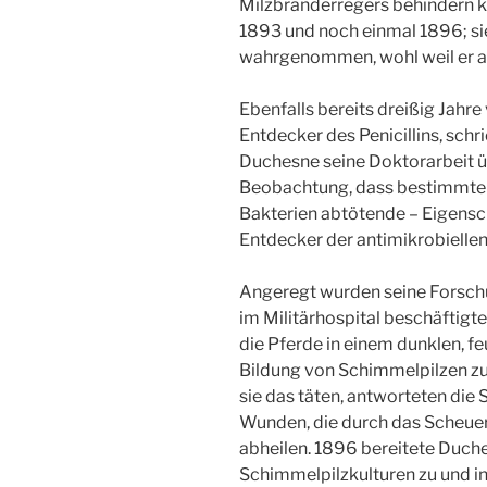
Milzbranderregers behindern ko
1893 und noch einmal 1896; sie
wahrgenommen, wohl weil er auf
Ebenfalls bereits dreißig Jahre
Entdecker des Penicillins, schr
Duchesne seine Doktorarbeit ü
Beobachtung, dass bestimmte S
Bakterien abtötende – Eigenscha
Entdecker der antimikrobielle
Angeregt wurden seine Forsch
im Militärhospital beschäftigte
die Pferde in einem dunklen, 
Bildung von Schimmelpilzen zu
sie das täten, antworteten die
Wunden, die durch das Scheuern
abheilen. 1896 bereitete Duch
Schimmelpilzkulturen zu und in