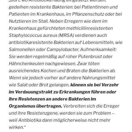
„Dort, wo Antibiotika häufig eingesetzt werden,
gedeihen resistente Bakterien: bei Patientinnen und
Patienten im Krankenhaus, im Pflanzenschutz oder bei
Nutztieren im Stall. Neben Erregern wie dem im
Krankenhaus gefürchteten methicillinresistenten
Staphylococcus aureus (MRSA) verdienen auch
antibiotikaresistente Bakterien auf Lebensmitteln, wie
Salmonellen oder Campylobacter, Aufmerksamkeit:
Sie werden regelmäßig auf roher Putenbrust oder
Hähnchenkeulen nachgewiesen. Zwar töten
ausreichendes Kochen und Braten die Bakterien ab.
Wenn sie jedoch vorher auf andere Nahrungsmittel
wie Salat oder Brot gelangen,
können sie bei Verzehr
im Verdauungstrakt zu Erkrankungen führen oder
ihre Resistenzen an andere Bakterien im
Organismus übertragen.
Verbreiten sich die Erreger
und ihre Resistenzgene, werden sie zum Problem –
weil Antibiotika dann möglicherweise nicht mehr
wirken.“