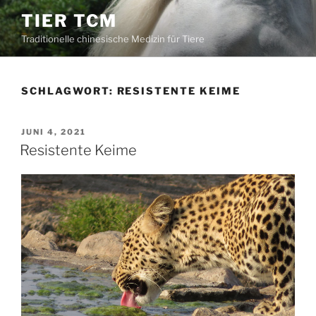
Zum
TIER TCM
Inhalt
Traditionelle chinesische Medizin für Tiere
springen
SCHLAGWORT:
RESISTENTE KEIME
VERÖFFENTLICHT
JUNI 4, 2021
AM
Resistente Keime