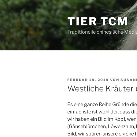
Zum
Inhalt
TIER TCM
springen
Traditionelle chinesische Mediz
VERÖFFENTLICHT
FEBRUAR 18, 2019
VON
SUSAN
AM
Westliche Kräuter
Es eine ganze Reihe Gründe di
einfachste ist wohl der, dass d
wir haben ein Bild im Kopf, we
(Gänseblümchen, Löwenzahn, Bir
Bild, wir spüren unsere eigene I