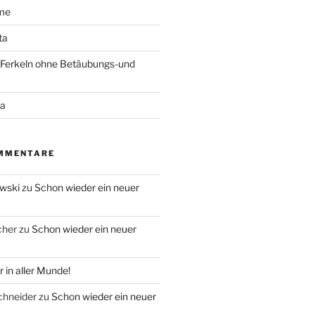
ime
ta
 Ferkeln ohne Betäubungs-und
ra
MMENTARE
owski
zu
Schon wieder ein neuer
cher
zu
Schon wieder ein neuer
 in aller Munde!
chneider
zu
Schon wieder ein neuer