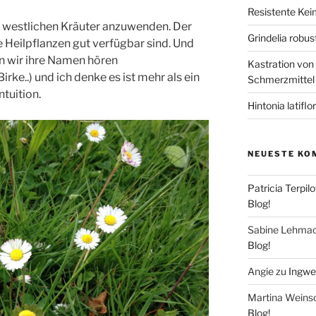
Resistente Ke
e westlichen Kräuter anzuwenden. Der
Grindelia robus
ie Heilpflanzen gut verfügbar sind. Und
nn wir ihre Namen hören
Kastration von
ke..) und ich denke es ist mehr als ein
Schmerzmittel
ntuition.
Hintonia latiflo
NEUESTE KO
Patricia Terpil
Blog!
Sabine Lehma
Blog!
Angie
zu
Ingwer
Martina Weins
Blog!