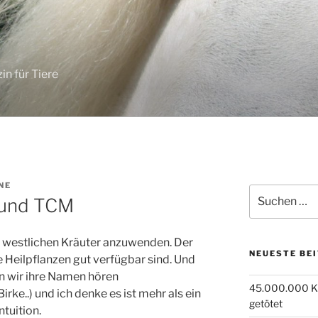
in für Tiere
NE
Suchen
 und TCM
nach:
e westlichen Kräuter anzuwenden. Der
NEUESTE BE
ie Heilpflanzen gut verfügbar sind. Und
nn wir ihre Namen hören
45.000.000 Kü
ke..) und ich denke es ist mehr als ein
getötet
ntuition.